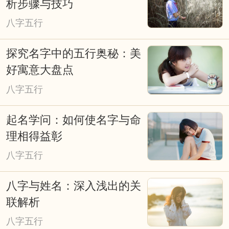
析步骤与技巧
造福的重要手段。择吉日在涉及诸如结婚
八字五行
嫁娶择日、修造动土择日、入宅搬家择
日、开张开业择日、生儿育女交合求嗣择
探究名字中的五行奥秘：美
吉日等重大事项时，必须选择吉日吉时，
好寓意大盘点
从而达到趋吉避凶、福自天降、荣华富
八字五行
贵，因些择吉日非常重要。老式挂历、老
起名学问：如何使名字与命
黄历上也往往会写满了各种择日吉凶宜忌
理相得益彰
信息，特别提醒一些贪图方便的网友，不
八字五行
能看见老黄历上写着宜嫁娶便定下终身大
八字与姓名：深入浅出的关
事吉期。因为，这天对大多数人来说是吉
联解析
日，而对您来说可能会不太合适。因此，
八字五行
对于重要的事情还是要针对自已进行专业