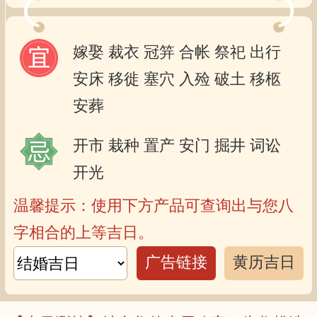
嫁娶
裁衣
冠笄
合帐
祭祀
出行
安床
移徙
塞穴
入殓
破土
移柩
安葬
开市
栽种
置产
安门
掘井
词讼
开光
温馨提示：使用下方产品可查询出与您八
字相合的上等吉日。
广告链接
黄历吉日