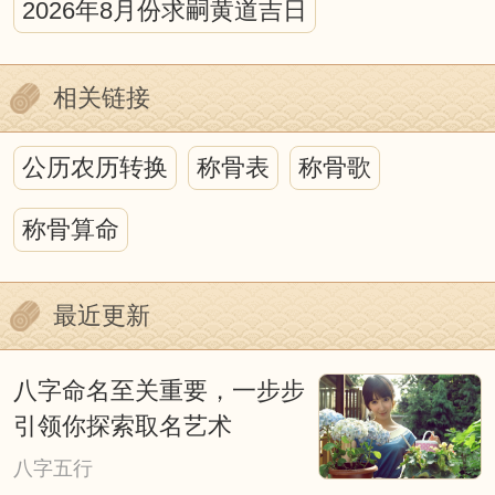
2026年8月份求嗣黄道吉日
在研究人与自然的关系中，离不开日月星
的运行，而中国古代的历法正是为这种研
相关链接
究，提供了最好的时空背景。
历法上的吉凶之说虽然充满迷信色
公历农历转换
称骨表
称骨歌
彩，甚至于荒诞无稽，但它包含我国古代
称骨算命
哲学、天文、地理、自然生态等诸多方面
丰富的内涵，并蕴藏着人们如何顺应自然
最近更新
的论述。重要的是，我们不能否认其中蕴
含的心理因素。迷信附会和不加分析的批
八字命名至关重要，一步步
判都是不可取的，我们今天以科学态度去
引领你探索取名艺术
深入探究它，对阐明我国古代传统文化应
八字五行
会有所裨益。