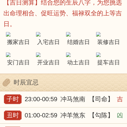
【吉日测算】结合您的生辰八字，为您挑选
出命理相合、促旺运势、福禄双全的上等吉
日。
搬家吉日
入宅吉日
结婚吉日
装修吉日
安门吉日
开业吉日
动土吉日
提车吉日
时辰宜忌
子时
23:00-00:59
冲马煞南
【司命】
吉
丑时
01:00-02:59
冲羊煞东
【勾陈】
凶