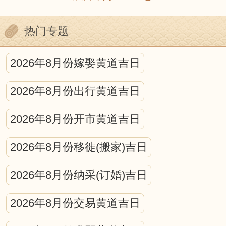
星和时刻的测定；日、月食的预报等等。
热门专题
就某种程度来说，中国古代的历法就是一
种编算天文年历的工作。它包括中国古代
2026年8月份嫁娶黄道吉日
天文学的许多重要内容，是古代科学观察
2026年8月份出行黄道吉日
和研究的结晶。
宇宙中日、月、星辰的互动，对人可
2026年8月份开市黄道吉日
产生什么影响，古今学者都认为，所有的
2026年8月份移徙(搬家)吉日
宇宙运动都会不同程度的作用于地球生
2026年8月份纳采(订婚)吉日
命，从而在地球生命上打下深深的烙印。
在日、月、星的运动中，蕴藏着万物消长
2026年8月份交易黄道吉日
的规律，寓含着深奥的物候原理。因此，