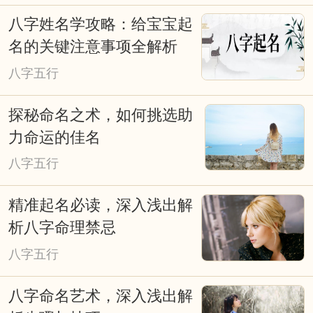
八字姓名学攻略：给宝宝起
择日重要吗？择日就是择吉，也叫看
名的关键注意事项全解析
日子择吉日，本站是免费择日网。择日是
八字五行
我国古文化的重要组成部分，从战争、文
探秘命名之术，如何挑选助
化活动、皇家礼祭，道家佛家的各种活
力命运的佳名
动，都和择吉日有着极大的关系。俗话
八字五行
说：得天时得地利，天时地利人和；子靠
出生，女靠行嫁；发福由地脉，催福出良
精准起名必读，深入浅出解
辰；不得真龙得日月，也是富贵旺人家等
析八字命理禁忌
等。古时人们就是通过计算太阳、月亮等
八字五行
星球对不同地域的影响，所产生不同的吉
八字命名艺术，深入浅出解
凶效应。择日是求得天时气运的助力，是