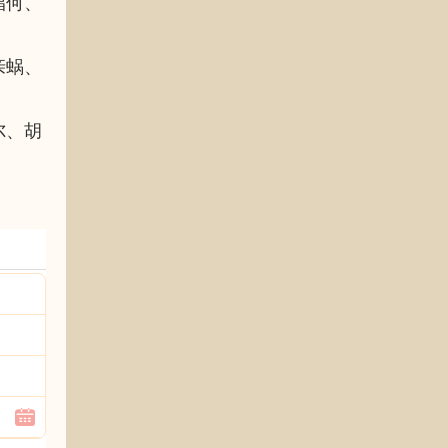
猖何、
亲蜗、
尔、胡