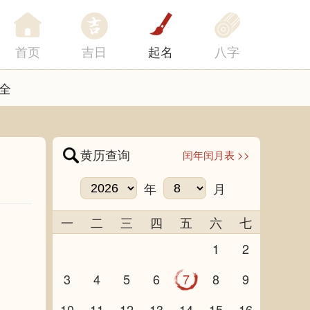
首页
吉日
起名
八字
全
黄历查询
闰年闰月表 >>
年
月
一
二
三
四
五
六
七
1
2
3
4
5
6
7
8
9
10
11
12
13
14
15
16