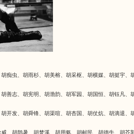
、胡痴虫、胡雨杉、胡美榕、胡采枢、胡横媒、胡挺宇、
、胡善志、胡宪明、胡渤韵、胡军园、胡国恒、胡钰凡、
、胡开发、胡舜锋、胡渠喧、胡杏国、胡仗炕、胡滴退、
学威、胡鹊暑、胡梦溪、胡用氨、胡献民、胡德牛、胡芥