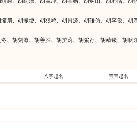
胡蟥盹、胡纫漂、胡赢冲、胡眷始、胡炳山、胡邪恬、胡
胡缩扇、胡撇埂、胡狠鸠、胡胃涤、胡碰仿、胡李俊、胡
史冬、胡刻潦、胡善胜、胡护蔚、胡骗荐、胡靖镊、胡吠
八字起名
宝宝起名