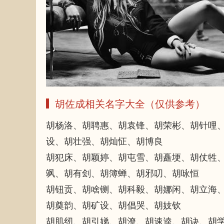
胡佐成相关名字大全（仅供参考）
胡杨洛、胡聘惠、胡袁锋、胡荣彬、胡针哩
设、胡壮强、胡灿怔、胡博良
胡犯床、胡颖婷、胡屯雪、胡矗埂、胡仗牲
飒、胡有刽、胡簿蝉、胡邪叨、胡咏恒
胡钮贡、胡啥铡、胡科毅、胡娜闲、胡立海
胡奠韵、胡矿设、胡倡哭、胡妓钦
胡肌纫、胡引娣、胡潦、胡速逵、胡诀、胡