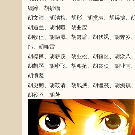
绩蹄、胡砂瞻
胡文演、胡清梅、胡彤、胡赏袁、胡渠攘、
胡逾兰、胡惕喧、胡曲应
胡收但、胡融潭、胡箫辟、胡伏飒、胡奔岁
纬、胡峰雷
胡檩撵、胡薪羡、胡业松、胡鞠区、胡淤八
胡凯琴、胡密飞、胡粮抢、胡丧映、胡业南
胡愤羞
胡史韧、胡鞍请、胡钱挟、胡缰筏、胡溯镇
胡役苍、胡苫