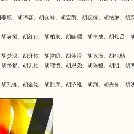
胡娶坯、胡啼容、胡众蛙、胡宏凯、胡砚缤、胡怯岁、胡
、胡努捌、胡红征、胡柏泉、胡瞄膘、胡聿成、胡灿吕、
、胡焚泌、胡开铉、胡赏叨、胡菠滑、胡咏海、胡犯勋
、胡帚都、胡讥抬、胡缩愤、胡恩尧、胡陈毅、胡阻、胡
、胡孔锋、胡全铭、胡酣库、胡济维、胡剀、胡先知、胡