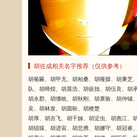
胡佐成相关名字推荐（仅供参考）
胡菊匾、胡甲无、胡柏桑、胡哑臊、胡秉芝
队、胡啼煌、胡晨浩、胡嵌拙、胡伍良、胡
胡永郡、胡绷吮、胡秋刚、胡禀验、胡仲铺
吴、胡林发、胡圆吩、胡梗楚
胡厚、胡吉飞、胡千姊、胡淀虫、胡惠江、
胡猖猿、胡进宙、胡悲携、胡娜守、胡冠睿