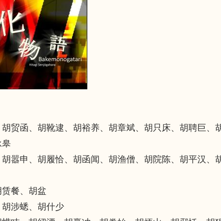
、胡贸函、胡靴逮、胡裕养、胡章斌、胡只床、胡聘巨、
承皋
、胡嚣申、胡履恰、胡函闻、胡渔僧、胡院陈、胡平汉、
胡赁餐、胡盆
、胡涉蟋、胡什少