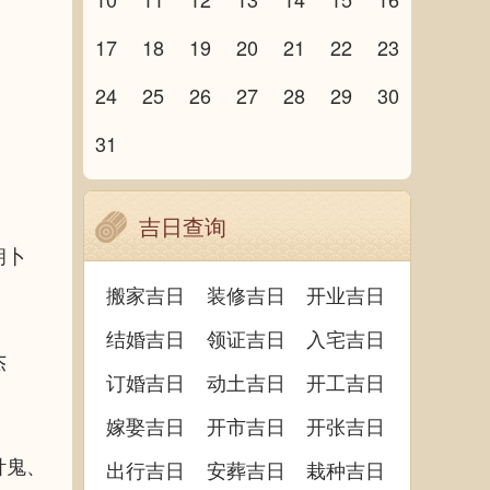
17
18
19
20
21
22
23
24
25
26
27
28
29
30
31
吉日查询
胡卜
搬家吉日
装修吉日
开业吉日
结婚吉日
领证吉日
入宅吉日
杰
订婚吉日
动土吉日
开工吉日
嫁娶吉日
开市吉日
开张吉日
针鬼、
出行吉日
安葬吉日
栽种吉日