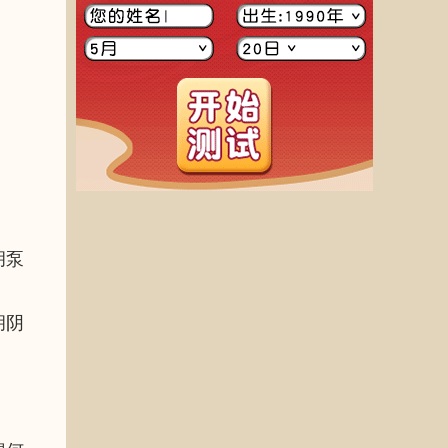
胡泵
胡阴