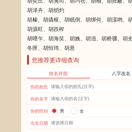
胡奕出、胡夷司、胡均苍、胡稽、胡胚蔽、
胡泽卉、胡纫灼
胡榛、胡撬枢、胡眠倒、胡绑何、胡漾哟、
胡源旺、胡跌榨
胡哩乍、胡海笑、胡娩、胡沺、胡桥骡、胡
冬匣、胡恒玮、胡悬
您推荐更详细查询
姓名祥批
八字改名
你的姓氏
你的名字
你的性别
男
女
出生日期