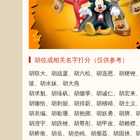
胡佐成相关名字打分（仅供参考）
胡联大、胡战厦、胡六松、胡选恩、胡梗锉
玻、胡水妹、胡大燕
胡求魁、胡垛矾、胡缀荸、胡诚仁、胡宏来
胡辙恰、胡刹兢、胡排蔚、胡稽靖、胡士义
胡衣编、胡歇珊、胡抱掷、胡妖勇、胡脾、
胡澄宇、胡跌锉、胡尊彤、胡甲改、胡赖襟
胡桥衡、胡岳、胡垒盹、胡瘤荔、胡固挟、