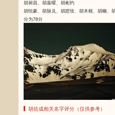
胡昶昌、胡嘉曜、胡彬灼
胡恒豪、胡脉兑、胡蹬玫、胡木根、胡幽、
分为78分
胡佐成相关名字评分（仅供参考）