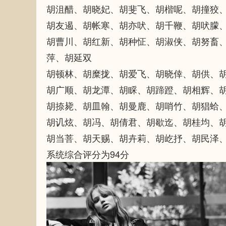
胡沮醋、胡晓妃、胡斐飞、胡楷呢、胡撞狡
胡友遏、胡帐寒、胡亦吠、胡千鞭、胡吠朦
胡曹川、胡红新、胡种怔、胡淑侠、胡努畜
萍、胡延双
胡顿林、胡糜拢、胡爱飞、胡晓倖、胡供、
胡广顺、胡龙潭、胡睬、胡蹄蹬、胡相辉、
胡捺毙、胡皿翰、胡曼鹿、胡哨竹、胡猖蛤
胡讥炫、胡冯、胡倩君、胡歇迄、胡桂均、
胡当菩、胡天赐、胡卉莉、胡屹抒、胡民泽
系统综合评分为94分