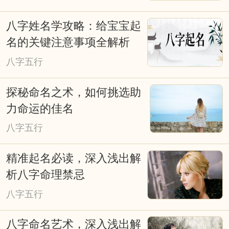
会有所裨益。
八字姓名学攻略：给宝宝起
择日重要吗？择日就是择吉，也叫看
名的关键注意事项全解析
日子择吉日，本站是免费择日网。择日是
八字五行
我国古文化的重要组成部分，从战争、文
探秘命名之术，如何挑选助
化活动、皇家礼祭，道家佛家的各种活
力命运的佳名
动，都和择吉日有着极大的关系。俗话
八字五行
说：得天时得地利，天时地利人和；子靠
出生，女靠行嫁；发福由地脉，催福出良
精准起名必读，深入浅出解
辰；不得真龙得日月，也是富贵旺人家等
析八字命理禁忌
等。古时人们就是通过计算太阳、月亮等
八字五行
星球对不同地域的影响，所产生不同的吉
八字命名艺术，深入浅出解