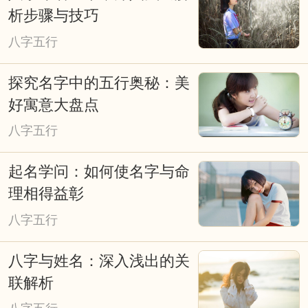
凶效应。择日是求得天时气运的助力，是
析步骤与技巧
造福的重要手段。择吉日在涉及诸如结婚
八字五行
嫁娶择日、修造动土择日、入宅搬家择
日、开张开业择日、生儿育女交合求嗣择
探究名字中的五行奥秘：美
吉日等重大事项时，必须选择吉日吉时，
好寓意大盘点
从而达到趋吉避凶、福自天降、荣华富
八字五行
贵，因些择吉日非常重要。老式挂历、老
起名学问：如何使名字与命
黄历上也往往会写满了各种择日吉凶宜忌
理相得益彰
信息，特别提醒一些贪图方便的网友，不
八字五行
能看见老黄历上写着宜嫁娶便定下终身大
八字与姓名：深入浅出的关
事吉期。因为，这天对大多数人来说是吉
联解析
日，而对您来说可能会不太合适。因此，