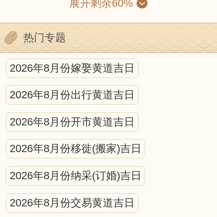
展开剩余60%
月、五星的运动，位置的计算；昏、旦中
星和时刻的测定；日、月食的预报等等。
热门专题
就某种程度来说，中国古代的历法就是一
种编算天文年历的工作。它包括中国古代
2026年8月份嫁娶黄道吉日
天文学的许多重要内容，是古代科学观察
2026年8月份出行黄道吉日
和研究的结晶。
宇宙中日、月、星辰的互动，对人可
2026年8月份开市黄道吉日
产生什么影响，古今学者都认为，所有的
2026年8月份移徙(搬家)吉日
宇宙运动都会不同程度的作用于地球生
2026年8月份纳采(订婚)吉日
命，从而在地球生命上打下深深的烙印。
在日、月、星的运动中，蕴藏着万物消长
2026年8月份交易黄道吉日
的规律，寓含着深奥的物候原理。因此，