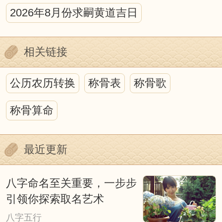
2026年8月份求嗣黄道吉日
在研究人与自然的关系中，离不开日月星
的运行，而中国古代的历法正是为这种研
相关链接
究，提供了最好的时空背景。
历法上的吉凶之说虽然充满迷信色
公历农历转换
称骨表
称骨歌
彩，甚至于荒诞无稽，但它包含我国古代
称骨算命
哲学、天文、地理、自然生态等诸多方面
丰富的内涵，并蕴藏着人们如何顺应自然
最近更新
的论述。重要的是，我们不能否认其中蕴
含的心理因素。迷信附会和不加分析的批
八字命名至关重要，一步步
判都是不可取的，我们今天以科学态度去
引领你探索取名艺术
深入探究它，对阐明我国古代传统文化应
八字五行