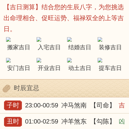
【吉日测算】结合您的生辰八字，为您挑选
出命理相合、促旺运势、福禄双全的上等吉
日。
搬家吉日
入宅吉日
结婚吉日
装修吉日
安门吉日
开业吉日
动土吉日
提车吉日
时辰宜忌
子时
23:00-00:59
冲马煞南
【司命】
吉
丑时
01:00-02:59
冲羊煞东
【勾陈】
凶