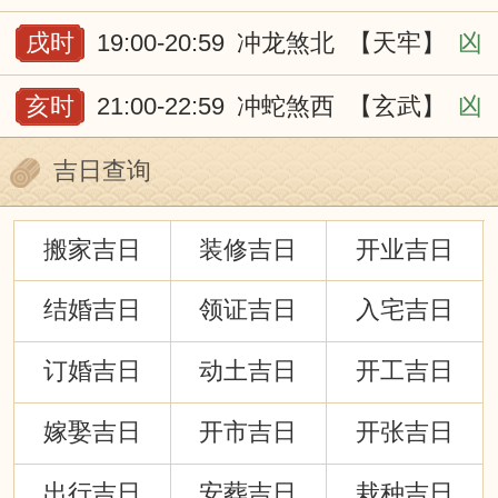
戌时
19:00-20:59
冲龙煞北
【天牢】
凶
亥时
21:00-22:59
冲蛇煞西
【玄武】
凶
吉日查询
搬家吉日
装修吉日
开业吉日
结婚吉日
领证吉日
入宅吉日
订婚吉日
动土吉日
开工吉日
嫁娶吉日
开市吉日
开张吉日
出行吉日
安葬吉日
栽种吉日