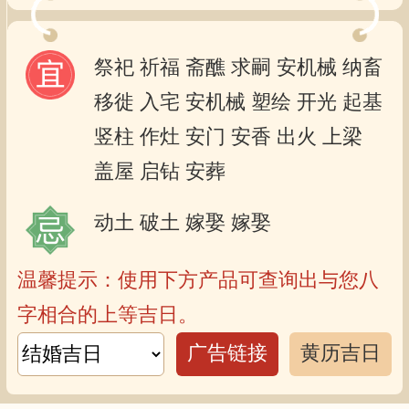
祭祀
祈福
斋醮
求嗣
安机械
纳畜
移徙
入宅
安机械
塑绘
开光
起基
竖柱
作灶
安门
安香
出火
上梁
盖屋
启钻
安葬
动土
破土
嫁娶
嫁娶
温馨提示：使用下方产品可查询出与您八
字相合的上等吉日。
广告链接
黄历吉日