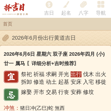
吉日
起名
八字
导航
首页
2026年6月份出行黄道吉日
2026年6月6日 星期六 双子座 2026年四月 (小)
廿一 属马
〖详细分析+吉时推荐〗
祭祀 祈福 求嗣 开光
出行
伐木 出火
拆卸 修造 动土 起基 安床 入宅 移徙
嫁娶 开市 交易 行丧 安葬 修坟
冲煞：
猪日冲(乙巳)蛇 煞西