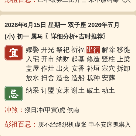
2026年6月15日 星期一 双子座 2026年五月
(小) 初一 属马
〖详细分析+吉时推荐〗
嫁娶 开光 祭祀 祈福
出行
解除 移徙
入宅 开市 纳财 起基 修造 竖柱 上梁
盖屋 作灶 出火 安香 补垣 塞穴 拆卸
放水 扫舍 造仓 造船 栽种 安葬
纳采 订盟 安床 谢土 破土 动土
冲煞：
猴日冲(甲寅)虎 煞南
彭祖百忌：
庚不经络织机虚张 申不安床鬼祟入