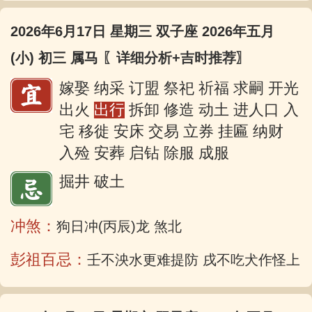
2026年6月17日 星期三 双子座 2026年五月
(小) 初三 属马
〖详细分析+吉时推荐〗
嫁娶 纳采 订盟 祭祀 祈福 求嗣 开光
出火
出行
拆卸 修造 动土 进人口 入
宅 移徙 安床 交易 立券 挂匾 纳财
入殓 安葬 启钻 除服 成服
掘井 破土
冲煞：
狗日冲(丙辰)龙 煞北
彭祖百忌：
壬不泱水更难提防 戌不吃犬作怪上