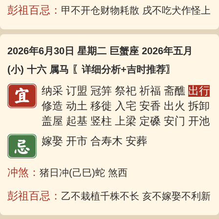
彭祖百忌：
甲不开仓财物耗散 戌不吃犬作怪上
2026年6月30日 星期二 巨蟹座 2026年五月
(小) 十六 属马
〖详细分析+吉时推荐〗
纳采 订盟 冠笄 祭祀 祈福 斋醮
出行
修造 动土 移徙 入宅 安香 出火 拆卸
盖屋 起基 竖柱 上梁 定磉 安门 开池
嫁娶 开市 合寿木 安葬
冲煞：
猪日冲(己巳)蛇 煞西
彭祖百忌：
乙不栽植千株不长 亥不嫁娶不利新