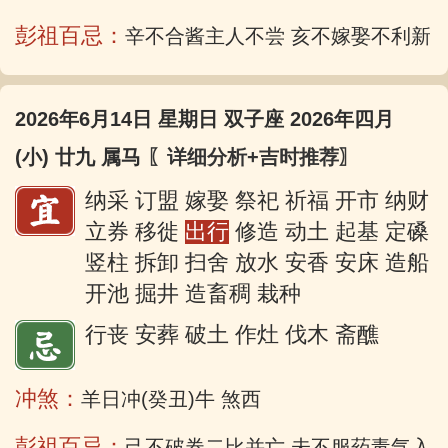
彭祖百忌：
辛不合酱主人不尝 亥不嫁娶不利新
2026年6月14日 星期日 双子座 2026年四月
(小) 廿九 属马
〖详细分析+吉时推荐〗
纳采 订盟 嫁娶 祭祀 祈福 开市 纳财
立券 移徙
出行
修造 动土 起基 定磉
竖柱 拆卸 扫舍 放水 安香 安床 造船
开池 掘井 造畜稠 栽种
行丧 安葬 破土 作灶 伐木 斋醮
冲煞：
羊日冲(癸丑)牛 煞西
彭祖百忌：
己不破券二比并亡 未不服药毒气入