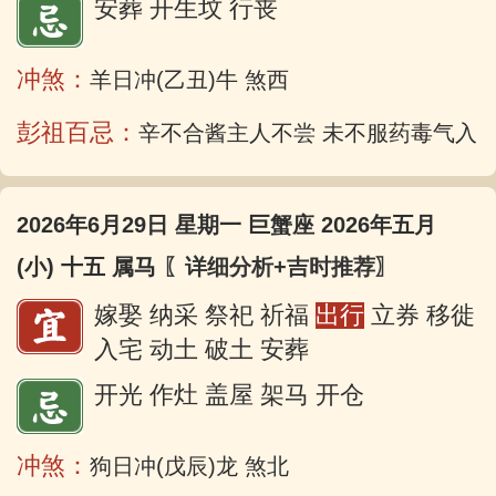
安葬 开生坟 行丧
冲煞：
羊日冲(乙丑)牛 煞西
彭祖百忌：
辛不合酱主人不尝 未不服药毒气入
2026年6月29日 星期一 巨蟹座 2026年五月
(小) 十五 属马
〖详细分析+吉时推荐〗
嫁娶 纳采 祭祀 祈福
出行
立券 移徙
入宅 动土 破土 安葬
开光 作灶 盖屋 架马 开仓
冲煞：
狗日冲(戊辰)龙 煞北