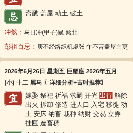
斋醮 盖屋 动土 破土
冲煞：
马日冲(甲子)鼠 煞北
彭祖百忌：
庚不经络织机虚张 午不苫盖屋主更
2026年6月26日 星期五 巨蟹座 2026年五月
(小) 十二 属马
〖详细分析+吉时推荐〗
嫁娶 祭祀 祈福 求嗣 开光
出行
解除
出火 拆卸 修造 进人口 入宅 移徙 动
土 安床 纳畜 栽种 纳财 交易 立券
挂匾 造畜稠