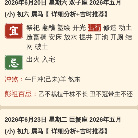
2026年6月20日 星期六 双子座 2026年五月
(小) 初六 属马
〖详细分析+吉时推荐〗
祭祀 斋醮 塑绘 开光
出行
修造 动土
造畜稠 安床 放水 掘井 开池 开厕 结
网 破土
出火 入宅
冲煞：
牛日冲(己未)羊 煞东
彭祖百忌：
乙不栽植千株不长 丑不冠带主不还
2026年6月23日 星期二 巨蟹座 2026年五月
(小) 初九 属马
〖详细分析+吉时推荐〗