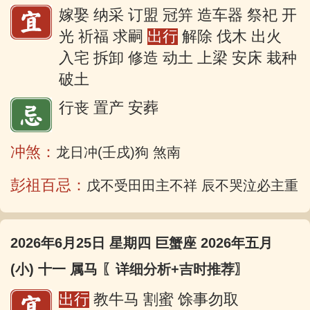
嫁娶 纳采 订盟 冠笄 造车器 祭祀 开
光 祈福 求嗣
出行
解除 伐木 出火
入宅 拆卸 修造 动土 上梁 安床 栽种
破土
行丧 置产 安葬
冲煞：
龙日冲(壬戌)狗 煞南
彭祖百忌：
戊不受田田主不祥 辰不哭泣必主重
2026年6月25日 星期四 巨蟹座 2026年五月
(小) 十一 属马
〖详细分析+吉时推荐〗
出行
教牛马 割蜜 馀事勿取