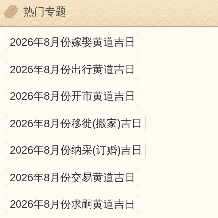
热门专题
就某种程度来说，中国古代的历法就是一
种编算天文年历的工作。它包括中国古代
2026年8月份嫁娶黄道吉日
天文学的许多重要内容，是古代科学观察
2026年8月份出行黄道吉日
和研究的结晶。
宇宙中日、月、星辰的互动，对人可
2026年8月份开市黄道吉日
产生什么影响，古今学者都认为，所有的
2026年8月份移徙(搬家)吉日
宇宙运动都会不同程度的作用于地球生
2026年8月份纳采(订婚)吉日
命，从而在地球生命上打下深深的烙印。
在日、月、星的运动中，蕴藏着万物消长
2026年8月份交易黄道吉日
的规律，寓含着深奥的物候原理。因此，
2026年8月份求嗣黄道吉日
在研究人与自然的关系中，离不开日月星