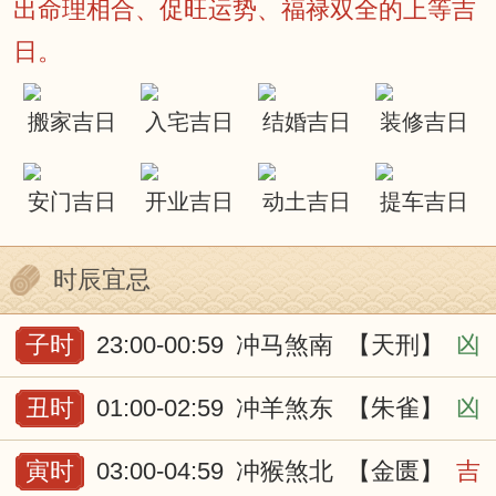
出命理相合、促旺运势、福禄双全的上等吉
日。
搬家吉日
入宅吉日
结婚吉日
装修吉日
安门吉日
开业吉日
动土吉日
提车吉日
时辰宜忌
子时
23:00-00:59
冲马煞南
【天刑】
凶
丑时
01:00-02:59
冲羊煞东
【朱雀】
凶
寅时
03:00-04:59
冲猴煞北
【金匮】
吉