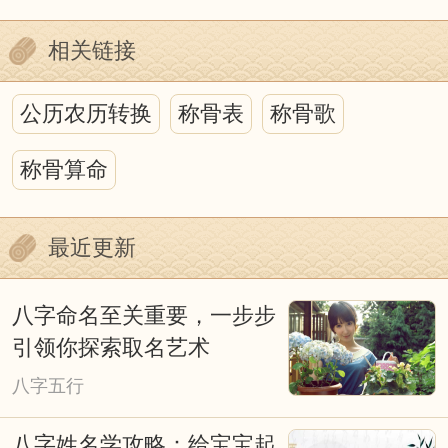
的运行，而中国古代的历法正是为这种研
相关链接
究，提供了最好的时空背景。
历法上的吉凶之说虽然充满迷信色
公历农历转换
称骨表
称骨歌
彩，甚至于荒诞无稽，但它包含我国古代
称骨算命
哲学、天文、地理、自然生态等诸多方面
丰富的内涵，并蕴藏着人们如何顺应自然
最近更新
的论述。重要的是，我们不能否认其中蕴
含的心理因素。迷信附会和不加分析的批
八字命名至关重要，一步步
判都是不可取的，我们今天以科学态度去
引领你探索取名艺术
深入探究它，对阐明我国古代传统文化应
八字五行
会有所裨益。
八字姓名学攻略：给宝宝起