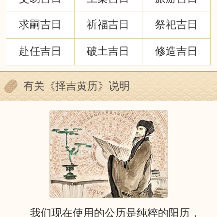
求嗣吉日
祈福吉日
祭祀吉日
赴任吉日
破土吉日
修造吉日
有关《择吉黄历》说明
我们现在使用的公历是纯粹的阳历，