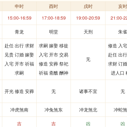
申时
酉时
戌时
亥
15:00-16:59
17:00-18:59
19:00-20:59
21:00-2
青龙
明堂
天刑
朱
赴任 出行 求财
求嗣 嫁娶 移徙
修造 入宅
见贵 订婚 嫁娶
入宅 开市 交易
赴任 出行
无
入宅 开市 祈福
修造 安葬 祭祀
求财 订婚
求嗣
祈福 斋醮 酬神
进人口 
开光 修造 安葬
无
诸事不宜
无
冲虎煞南
冲兔煞东
冲龙煞北
冲蛇
吉
吉
凶
凶