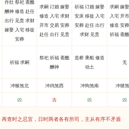
作灶 祭祀 斋醮
求嗣 订婚 嫁娶
祈福 订婚 嫁娶
求嗣 嫁娶
酬神 修造 赴任
修造 入宅 求财
安床 移徙 入宅
入宅 开市
出行 见贵 求财
开市 交易 安葬
安葬 赴任 出行
修造 安葬
嫁娶 入宅 移徙
赴任 出行 见贵
求财 见贵
祈福 斋醮
安葬
祭祀 祈福 斋醮
造桥 乘船 修造
祈福 求嗣
无
酬神
动土
冲猴煞北
冲鸡煞西
冲狗煞南
冲猪
凶
吉
凶
凶
，再查时之忌宜，日时两者各有所司，主从有序不矛盾