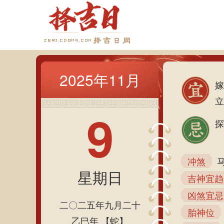
2025年11月
嫁
立
9
探
冲煞
星期日
吉神宜趋
凶煞宜忌
二〇二五年九月二十
胎神位
乙巳年 【蛇】