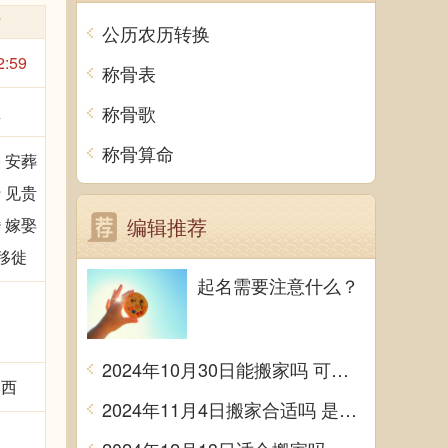
时
公历农历转换
2:59
称骨表
雀
称骨歌
称骨算命
 安葬
 见贵
编辑推荐
 嫁娶
移徙
起名需要注意什么？
2024年10月30日能搬家吗 可不可以搬迁
煞西
2024年11月4日搬家合适吗 是乔迁大吉日吗