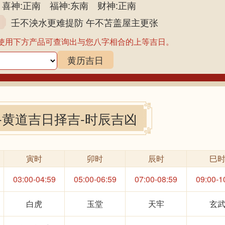
喜神:正南 福神:东南 财神:正南
壬不泱水更难提防 午不苫盖屋主更张
使用下方产品可查询出与您八字相合的上等吉日。
黄历吉日
-黄道吉日择吉-时辰吉凶
寅时
卯时
辰时
巳
03:00-04:59
05:00-06:59
07:00-08:59
09:00-1
白虎
玉堂
天牢
玄