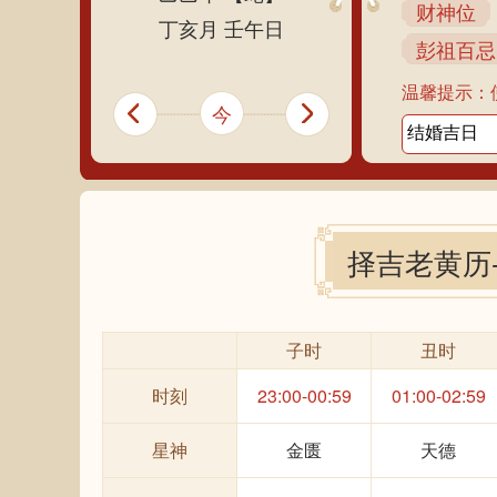
财神位
丁亥月 壬午日
彭祖百忌
温馨提示：
今
择吉老黄历
子时
丑时
时刻
23:00-00:59
01:00-02:59
星神
金匮
天德