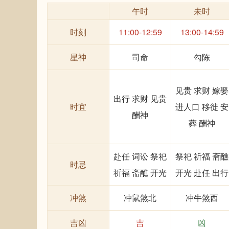
午时
未时
时刻
11:00-12:59
13:00-14:59
星神
司命
勾陈
见贵 求财 嫁娶
出行 求财 见贵
时宜
进人口 移徙 安
酬神
葬 酬神
赴任 词讼 祭祀
祭祀 祈福 斋醮
时忌
祈福 斋醮 开光
开光 赴任 出行
冲煞
冲鼠煞北
冲牛煞西
吉凶
吉
凶