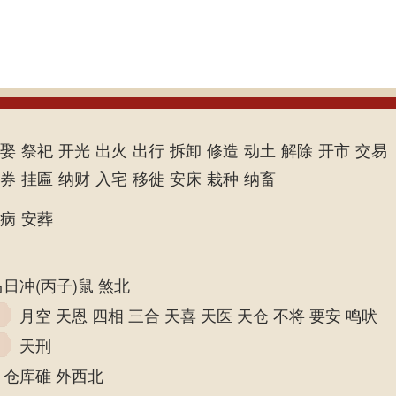
娶
祭祀
开光
出火
出行
拆卸
修造
动土
解除
开市
交易
券
挂匾
纳财
入宅
移徙
安床
栽种
纳畜
病
安葬
马日冲(丙子)鼠 煞北
月空 天恩 四相 三合 天喜 天医 天仓 不将 要安 鸣吠
天刑
仓库碓 外西北