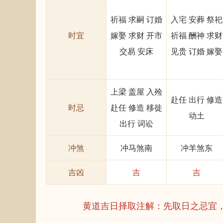
祈福 求嗣 订婚
入宅 安葬 祭祀
时宜
嫁娶 求财 开市
祈福 酬神 求财
交易 安床
见贵 订婚 嫁娶
上梁 盖屋 入殓
赴任 出行 修造
时忌
赴任 修造 移徙
动土
出行 词讼
冲煞
冲马煞南
冲羊煞东
吉凶
吉
吉
黄道吉日择取注解：先取日之忌宜